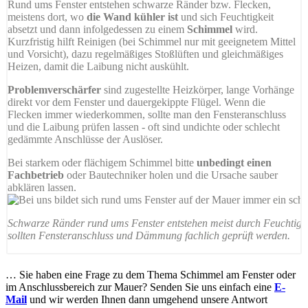
Rund ums Fenster entstehen schwarze Ränder bzw. Flecken,
meistens dort, wo
die Wand kühler ist
und sich Feuchtigkeit
absetzt und dann infolgedessen zu einem
Schimmel
wird.
Kurzfristig hilft Reinigen (bei Schimmel nur mit geeignetem Mittel
und Vorsicht), dazu regelmäßiges Stoßlüften und gleichmäßiges
Heizen, damit die Laibung nicht auskühlt.
Problemverschärfer
sind zugestellte Heizkörper, lange Vorhänge
direkt vor dem Fenster und dauergekippte Flügel. Wenn die
Flecken immer wiederkommen, sollte man den Fensteranschluss
und die Laibung prüfen lassen - oft sind undichte oder schlecht
gedämmte Anschlüsse der Auslöser.
Bei starkem oder flächigem Schimmel bitte
unbedingt einen
Fachbetrieb
oder Bautechniker holen und die Ursache sauber
abklären lassen.
Schwarze Ränder rund ums Fenster entstehen meist durch Feuchtigkeit
sollten Fensteranschluss und Dämmung fachlich geprüft werden.
… Sie haben eine Frage zu dem Thema Schimmel am Fenster oder
im Anschlussbereich zur Mauer? Senden Sie uns einfach eine
E-
Mail
und wir werden Ihnen dann umgehend unsere Antwort