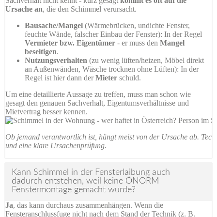
Sachverhalt nicht kennt - kurz gesagt
kommt es oft auf die
Ursache an
, die den Schimmel verursacht.
Bausache/Mangel
(Wärmebrücken, undichte Fenster,
feuchte Wände, falscher Einbau der Fenster): In der Regel
Vermieter bzw. Eigentümer
- er muss den
Mangel
beseitigen
.
Nutzungsverhalten
(zu wenig lüften/heizen, Möbel direkt
an Außenwänden, Wäsche trocknen ohne Lüften): In der
Regel ist hier dann der
Mieter
schuld.
Um eine detaillierte Aussage zu treffen, muss man schon wie
gesagt den genauen Sachverhalt, Eigentumsverhältnisse und
Mietvertrag besser kennen.
Ob jemand verantwortlich ist, hängt meist von der Ursache ab. Tech
und eine klare Ursachenprüfung.
Kann Schimmel in der Fensterlaibung auch
dadurch entstehen, weil keine ÖNORM
Fenstermontage gemacht wurde?
Ja
, das kann durchaus zusammenhängen. Wenn die
Fensteranschlussfuge nicht nach dem Stand der Technik (z. B.