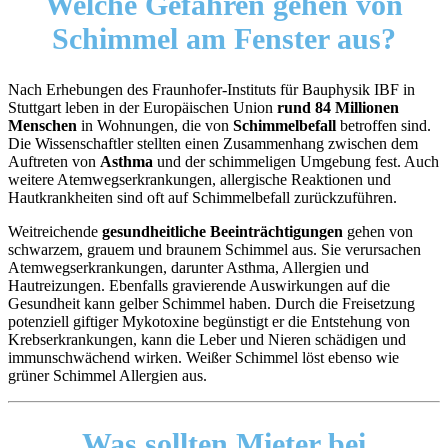
Welche Gefahren
gehen von
Schimmel am Fenster aus?
Nach Erhebungen des Fraunhofer-Instituts für Bauphysik IBF in
Stuttgart leben in der Europäischen Union
rund 84 Millionen
Menschen
in Wohnungen, die von
Schimmelbefall
betroffen sind.
Die Wissenschaftler stellten einen Zusammenhang zwischen dem
Auftreten von
Asthma
und der schimmeligen Umgebung fest. Auch
weitere Atemwegserkrankungen, allergische Reaktionen und
Hautkrankheiten sind oft auf Schimmelbefall zurückzuführen.
Weitreichende
gesundheitliche Beeinträchtigungen
gehen von
schwarzem, grauem und braunem Schimmel aus. Sie verursachen
Atemwegserkrankungen, darunter Asthma, Allergien und
Hautreizungen. Ebenfalls gravierende Auswirkungen auf die
Gesundheit kann gelber Schimmel haben. Durch die Freisetzung
potenziell giftiger Mykotoxine begünstigt er die Entstehung von
Krebserkrankungen, kann die Leber und Nieren schädigen und
immunschwächend wirken. Weißer Schimmel löst ebenso wie
grüner Schimmel Allergien aus.
Was sollten Mieter
bei