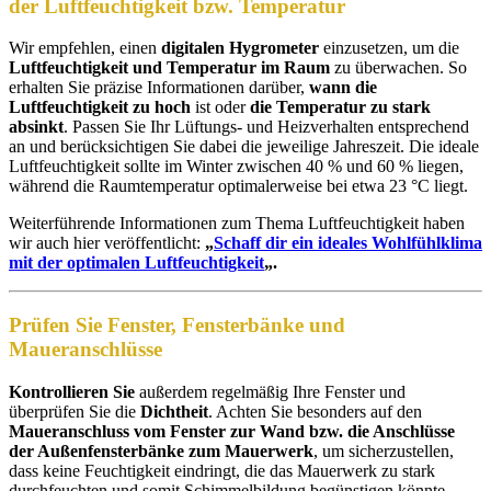
der Luftfeuchtigkeit bzw. Temperatur
Wir empfehlen, einen
digitalen Hygrometer
einzusetzen, um die
Luftfeuchtigkeit und Temperatur im Raum
zu überwachen. So
erhalten Sie präzise Informationen darüber,
wann die
Luftfeuchtigkeit zu hoch
ist oder
die Temperatur zu stark
absinkt
. Passen Sie Ihr Lüftungs- und Heizverhalten entsprechend
an und berücksichtigen Sie dabei die jeweilige Jahreszeit. Die ideale
Luftfeuchtigkeit sollte im Winter zwischen 40 % und 60 % liegen,
während die Raumtemperatur optimalerweise bei etwa 23 °C liegt.
Weiterführende Informationen zum Thema Luftfeuchtigkeit haben
wir auch hier veröffentlicht:
„
Schaff dir ein ideales Wohlfühlklima
mit der optimalen Luftfeuchtigkeit
„.
Prüfen Sie Fenster, Fensterbänke und
Maueranschlüsse
Kontrollieren Sie
außerdem regelmäßig Ihre Fenster und
überprüfen Sie die
Dichtheit
. Achten Sie besonders auf den
Maueranschluss vom Fenster zur Wand bzw. die Anschlüsse
der Außenfensterbänke zum Mauerwerk
, um sicherzustellen,
dass keine Feuchtigkeit eindringt, die das Mauerwerk zu stark
durchfeuchten und somit Schimmelbildung begünstigen könnte.