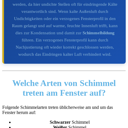
werden, da hier undichte Stellen oft für eindringende Kälte
verantwortlich sind. Wenn kalte Außenluft durch
Undichtigkeiten oder ein verzogenes Fensterprofil in den
Raum gelangt und auf warme, feuchte Innenluft trifft, kann
dies zur Kondensation und damit zur
Schimmelbildung
führen. Ein verzogenes Fensterprofil kann durch
Nachjustierung oft wieder korrekt geschlossen werden,
wodurch das Eindringen kalter Luft verhindert wird.
Welche Arten von Schimmel
treten am Fenster auf?
Folgende Schimmelarten treten üblicherweise am und um das
Fenster herum auf:
Schwarzer
Schimmel
Weißer
Schimmel