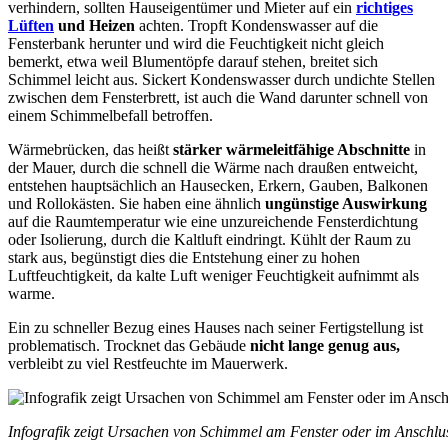
verhindern, sollten Hauseigentümer und Mieter auf ein
richtiges
Lüften
und Heizen
achten. Tropft Kondenswasser auf die
Fensterbank herunter und wird die Feuchtigkeit nicht gleich
bemerkt, etwa weil Blumentöpfe darauf stehen, breitet sich
Schimmel leicht aus. Sickert Kondenswasser durch undichte Stellen
zwischen dem Fensterbrett, ist auch die Wand darunter schnell von
einem Schimmelbefall betroffen.
Wärmebrücken, das heißt
stärker wärmeleitfähige Abschnitte
in
der Mauer, durch die schnell die Wärme nach draußen entweicht,
entstehen hauptsächlich an Hausecken, Erkern, Gauben, Balkonen
und Rollokästen. Sie haben eine ähnlich
ungünstige Auswirkung
auf die Raumtemperatur wie eine unzureichende Fensterdichtung
oder Isolierung, durch die Kaltluft eindringt. Kühlt der Raum zu
stark aus, begünstigt dies die Entstehung einer zu hohen
Luftfeuchtigkeit, da kalte Luft weniger Feuchtigkeit aufnimmt als
warme.
Ein zu schneller Bezug eines Hauses nach seiner Fertigstellung ist
problematisch. Trocknet das Gebäude
nicht lange genug aus,
verbleibt zu viel Restfeuchte im Mauerwerk.
Infografik zeigt Ursachen von Schimmel am Fenster oder im Anschlus