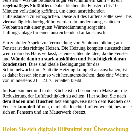
Fensters – was die Situation sogar verschlimmern kann – ist ein
regelmäßiges Stoßlüften
. Dabei bleiben die Fenster 5 bis 10
Minuten vollständig geöffnet, um einen ausreichenden
Luftaustausch zu ermöglichen. Diese Art des Lüftens sollte zwei- bis
viermal täglich durchgeführt werden. In modern ausgestatteten
Neubauten mit einer guten Wärmedämmung sorgt eine
Lüftungsanlage für einen ausreichenden Luftaustausch.
Ein zentraler Aspekt zur Vermeidung von Schimmelbildung am
Fenster ist das richtige Heizen. Die Heizung komplett auszuschalten,
wenn man das Haus verlässt, ist eine schlechte Idee, da die Fenster
und
Wände dann zu stark auskühlen und Feuchtigkeit daran
kondensiert
. Dies sind ideale Bedingungen für das
Schimmelwachstum. Statt die Heizung komplett auszuschalten, ist
es daher besser, sie nur so weit herunterzudrehen, dass eine Wärme
von mindestens 21 – 23 °C erhalten bleibt.
Im Badezimmer und in der Küche ist in besonderem Maße auf die
Reduzierung der Luftfeuchtigkeit zu achten. Hier sollten Sie nach
dem Baden und Duschen
beziehungsweise nach dem
Kochen
das
Fenster
komplett
öffnen, damit die feuchte Luft entweicht, bevor sie
sich an Fenstern und am Mauerwerk absetzt.
Holen Sie sich digitale Hilfsmittel zur Überwachung