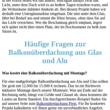
In der Praxis sehen wir das anders. Milchglas dämpft zwar das
Licht, unter dem Dach wird es an heißen Tagen trotzdem warm, und
die Wohnräume dahinter dunkeln ab. Bei diesem Projekt haben wir
deshalb eine Unterglasmarkise eingebaut. Die sitzt unter dem Glas,
fährt bei Bedarf aus und nimmt die Hitze heraus, ohne dass Sie auf
das Licht verzichten. Wer die Beschattung gleich mitplant, ärgert
sich später nicht über einen Platz, der im Hochsommer zu heiß zum
Sitzen ist.
Häufige Fragen zur
Balkonüberdachung aus Glas
und Alu
Was kostet eine Balkonüberdachung mit Montage?
Für eine maßgefertigte Balkonüberdachung aus Alu und Glas sollten
Sie grob mit 12.000 bis 15.000 € rechnen. Das ist ein Richtwert
inklusive Montage durch unsere Monteure. Was am Ende auf der
Rechnung steht, hängt von Größe und Glasart ab, dazu kommen die
Lasten an Ihrem Standort. Ein durchgerechnetes Beispiel finden Sie
auf unserer Seite zum
Balkonüberdachung Preis
. Für Ihr konkretes
Projekt kalkulieren wir Ihnen gerne ein unverbindliches Angebot.