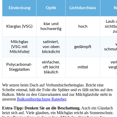
Eindeckung
Optik
Lichtdurchlass
R
Laub 
klar und
Klarglas (VSG)
hoch
sichtba
hochwertig
zu
Milchglas
satiniert,
(VSG mit
von oben
gedämpft
schmut
Milchfolie)
blickdicht
einfacher,
ver
Polycarbonat-
oft leicht
mittel
verg
Stegplatten
bläulich
Wir setzen beim Dach auf Verbundsicherheitsglas. Bricht eine
Scheibe einmal, hält die Folie die Splitter und es fällt nichts auf den
Balkon. Mehr zu den Glasvarianten und zur Milchglasfolie steht in
unserem
Balkonüberdachung Ratgeber
.
Extra-Tipp: Denken Sie an die Beschattung.
Auch ein Glasdach
heizt sich auf. Viele glauben, ein Milchglas reicht als Sonnenschutz.