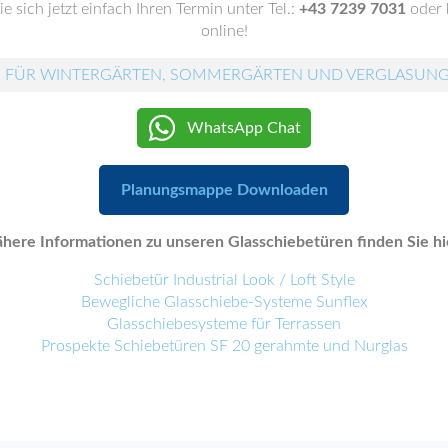
e sich jetzt einfach Ihren Termin unter Tel.:
+43 7239 7031
oder 
online!
 FÜR WINTERGÄRTEN, SOMMERGÄRTEN UND VERGLASUN
WhatsApp Chat
Planungsmappe Downloaden
here Informationen zu unseren Glasschiebetüren finden Sie hi
Schiebetür Industrial Look / Loft Style
Bewegliche Glasschiebe-Systeme Sunflex
Glasschiebesysteme für Terrassen
Prospekte Schiebetüren SF 20 gerahmte und Nurglas