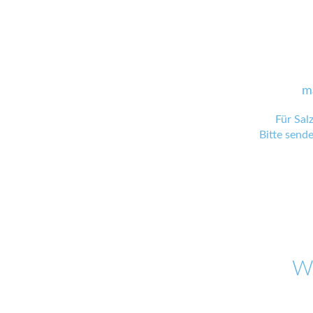
m
Für Sal
Bitte send
W