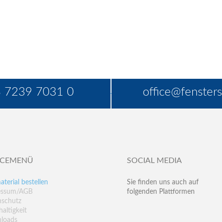
 7239 7031 0
office@fensters
ICEMENÜ
SOCIAL MEDIA
aterial bestellen
Sie finden uns auch auf
essum/AGB
folgenden Plattformen
nschutz
altigkeit
loads