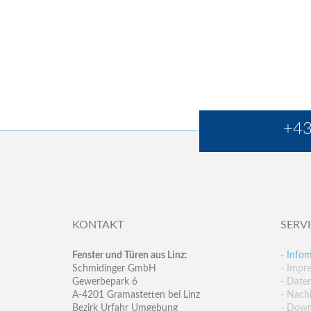
+43
KONTAKT
SERV
Fenster und Türen aus Linz:
- Infom
Schmidinger GmbH
- Impr
Gewerbepark 6
- Date
A-4201 Gramastetten bei Linz
- Nachh
Bezirk Urfahr Umgebung
- Down