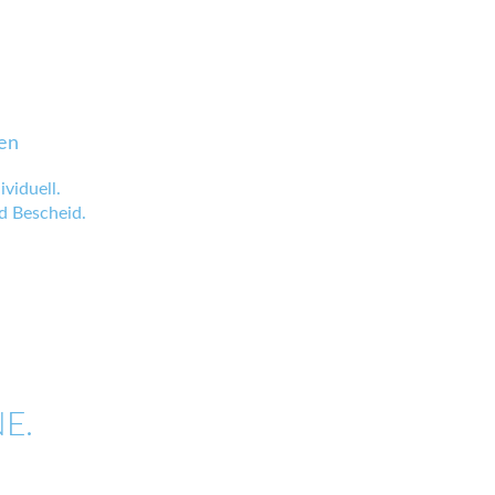
en
viduell.
 Bescheid.
E.