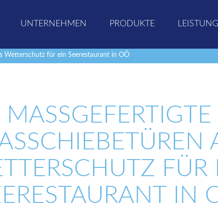
UNTERNEHMEN
PRODUKTE
LEISTUN
s Wetterschutz für ein Seerestaurant in OÖ
MASSGEFERTIGTE G
SSCHIEBETÜREN AL
TERSCHUTZ FÜR EI
ERESTAURANT IN O