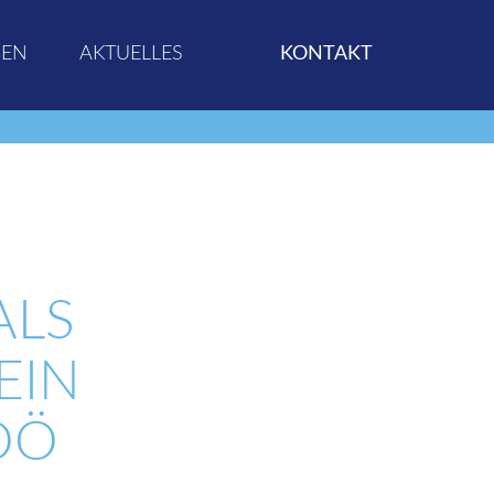
GEN
AKTUELLES
KONTAKT
S W
N S
Ö