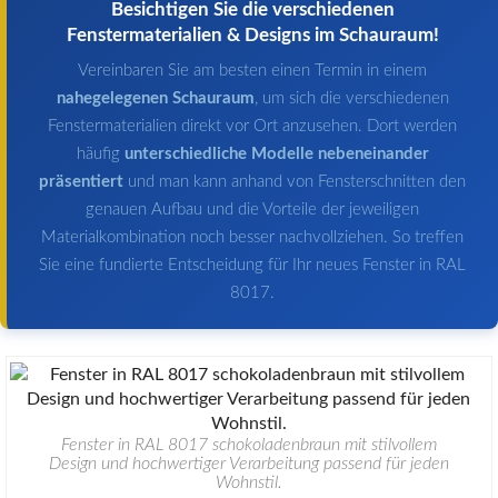
Besichtigen Sie die verschiedenen
Fenstermaterialien & Designs im Schauraum!
Vereinbaren Sie am besten einen Termin in einem
nahegelegenen Schauraum
, um sich die verschiedenen
Fenstermaterialien direkt vor Ort anzusehen. Dort werden
häufig
unterschiedliche Modelle nebeneinander
präsentiert
und man kann anhand von Fensterschnitten den
genauen Aufbau und die Vorteile der jeweiligen
Materialkombination noch besser nachvollziehen. So treffen
Sie eine fundierte Entscheidung für Ihr neues Fenster in RAL
8017.
Fenster in RAL 8017 schokoladenbraun mit stilvollem
Design und hochwertiger Verarbeitung passend für jeden
Wohnstil.