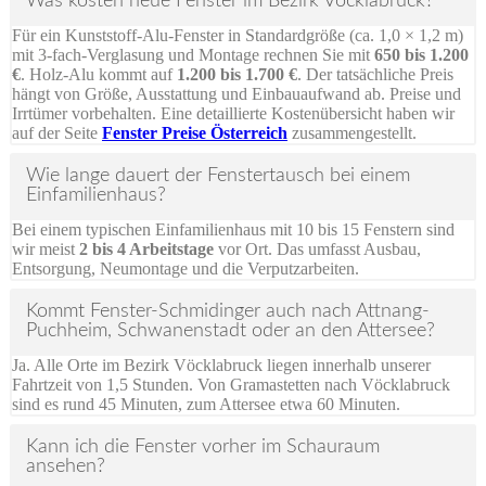
Was kosten neue Fenster im Bezirk Vöcklabruck?
Für ein Kunststoff-Alu-Fenster in Standardgröße (ca. 1,0 × 1,2 m)
mit 3-fach-Verglasung und Montage rechnen Sie mit
650 bis 1.200
€
. Holz-Alu kommt auf
1.200 bis 1.700 €
. Der tatsächliche Preis
hängt von Größe, Ausstattung und Einbauaufwand ab. Preise und
Irrtümer vorbehalten. Eine detaillierte Kostenübersicht haben wir
auf der Seite
Fenster Preise Österreich
zusammengestellt.
Wie lange dauert der Fenstertausch bei einem
Einfamilienhaus?
Bei einem typischen Einfamilienhaus mit 10 bis 15 Fenstern sind
wir meist
2 bis 4 Arbeitstage
vor Ort. Das umfasst Ausbau,
Entsorgung, Neumontage und die Verputzarbeiten.
Kommt Fenster-Schmidinger auch nach Attnang-
Puchheim, Schwanenstadt oder an den Attersee?
Ja. Alle Orte im Bezirk Vöcklabruck liegen innerhalb unserer
Fahrtzeit von 1,5 Stunden. Von Gramastetten nach Vöcklabruck
sind es rund 45 Minuten, zum Attersee etwa 60 Minuten.
Kann ich die Fenster vorher im Schauraum
ansehen?