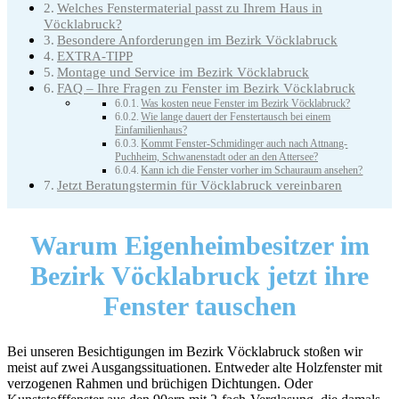
Welches Fenstermaterial passt zu Ihrem Haus in
Vöcklabruck?
Besondere Anforderungen im Bezirk Vöcklabruck
EXTRA-TIPP
Montage und Service im Bezirk Vöcklabruck
FAQ – Ihre Fragen zu Fenster im Bezirk Vöcklabruck
Was kosten neue Fenster im Bezirk Vöcklabruck?
Wie lange dauert der Fenstertausch bei einem
Einfamilienhaus?
Kommt Fenster-Schmidinger auch nach Attnang-
Puchheim, Schwanenstadt oder an den Attersee?
Kann ich die Fenster vorher im Schauraum ansehen?
Jetzt Beratungstermin für Vöcklabruck vereinbaren
Warum Eigenheimbesitzer im
Bezirk Vöcklabruck jetzt ihre
Fenster tauschen
Bei unseren Besichtigungen im Bezirk Vöcklabruck stoßen wir
meist auf zwei Ausgangssituationen. Entweder alte Holzfenster mit
verzogenen Rahmen und brüchigen Dichtungen. Oder