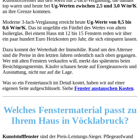
Kunststofffenster aus den 90ern mit 2-fach-Verglasung, die damals
top waren und heute bei
Ug-Werten zwischen 2,5 und 3,0 W/m²K
an ihre Grenze kommen.
Moderne 3-fach-Verglasung erreicht heute
Ug-Werte von 0,5 bis
0,6 W/m²K
. Das ist ungefähr ein Fünftel des Wertes von altem
Isolierglas. Bei einem Haus mit 12 bis 15 Fenstern reden wir über
ein paar hundert Euro Heizkosten pro Jahr, die sich einsparen lassen.
Dazu kommt der Werterhalt der Immobilie. Rund um den Attersee
sind die Preise in den letzten Jahren ordentlich nach oben gegangen.
Wer mit alten Fenstern verkaufen will, merkt das spätestens beim
Besichtigungstermin. Käufer schauen heute auf Energieausweis und
Ausstattung, nicht nur auf die Lage.
Was so ein Fenstertausch im Detail kostet, haben wir auf einer
eigenen Seite aufgeschlüsselt. Siehe
Fenster austauschen Kosten
.
Welches Fenstermaterial passt zu
Ihrem Haus in Vöcklabruck?
Kunststofffenster
sind der Preis-Leistungs-Sieger. Pflegeaufwand