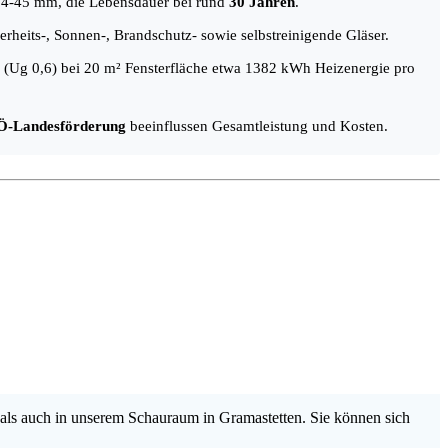
 24-45 mm, die Lebensdauer bei rund
30 Jahren
.
erheits-, Sonnen-, Brandschutz- sowie selbstreinigende Gläser.
ch (Ug 0,6) bei 20 m² Fensterfläche etwa 1382 kWh Heizenergie pro
-Landesförderung
beeinflussen Gesamtleistung und Kosten.
als auch in unserem Schauraum in Gramastetten. Sie können sich