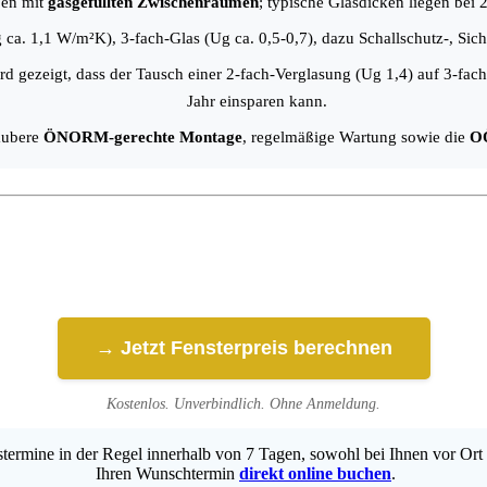
iben mit
gasgefüllten Zwischenräumen
; typische Glasdicken liegen bei
g ca. 1,1 W/m²K), 3-fach-Glas (Ug ca. 0,5-0,7), dazu Schallschutz-, Sich
ird gezeigt, dass der Tausch einer 2-fach-Verglasung (Ug 1,4) auf 3-fa
Jahr einsparen kann.
saubere
ÖNORM-gerechte Montage
, regelmäßige Wartung sowie die
OÖ
→ Jetzt Fensterpreis berechnen
Kostenlos. Unverbindlich. Ohne Anmeldung.
ermine in der Regel innerhalb von 7 Tagen, sowohl bei Ihnen vor Ort 
Ihren Wunschtermin
direkt online buchen
.