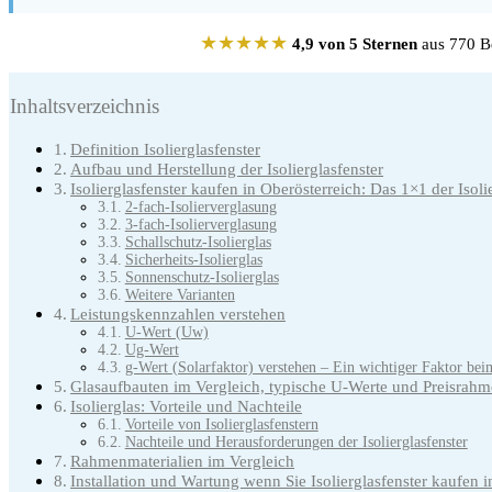
★★★★★
4,9 von 5 Sternen
aus 770 Be
Inhaltsverzeichnis
Definition Isolierglasfenster
Aufbau und Herstellung der Isolierglasfenster
Isolierglasfenster kaufen in Oberösterreich: Das 1×1 der Isoli
2-fach-Isolierverglasung
3-fach-Isolierverglasung
Schallschutz-Isolierglas
Sicherheits-Isolierglas
Sonnenschutz-Isolierglas
Weitere Varianten
Leistungskennzahlen verstehen
U-Wert (Uw)
Ug-Wert
g-Wert (Solarfaktor) verstehen – Ein wichtiger Faktor beim
Glasaufbauten im Vergleich, typische U-Werte und Preisrahme
Isolierglas: Vorteile und Nachteile
Vorteile von Isolierglasfenstern
Nachteile und Herausforderungen der Isolierglasfenster
Rahmenmaterialien im Vergleich
Installation und Wartung wenn Sie Isolierglasfenster kaufen i