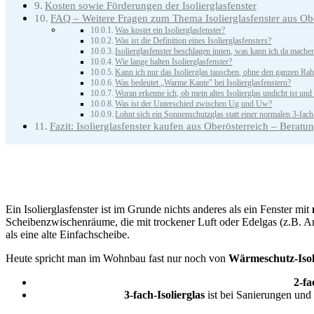
Kosten sowie Förderungen der Isolierglasfenster
FAQ – Weitere Fragen zum Thema Isolierglasfenster aus Obe
Was kostet ein Isolierglasfenster?
Was ist die Definition eines Isolierglasfensters?
Isolierglasfenster beschlagen innen, was kann ich da mache
Wie lange halten Isolierglasfenster?
Kann ich nur das Isolierglas tauschen, ohne den ganzen R
Was bedeutet „Warme Kante" bei Isolierglasfenstern?
Woran erkenne ich, ob mein altes Isolierglas undicht ist und
Was ist der Unterschied zwischen Ug und Uw?
Lohnt sich ein Sonnenschutzglas statt einer normalen 3-fac
Fazit: Isolierglasfenster kaufen aus Oberösterreich – Beratu
Ein Isolierglasfenster ist im Grunde nichts anderes als ein Fenster mit
Scheibenzwischenräume, die mit trockener Luft oder Edelgas (z.B. A
als eine alte Einfachscheibe.
Heute spricht man im Wohnbau fast nur noch von
Wärmeschutz-Isol
2-fa
3-fach-Isolierglas
ist bei Sanierungen und 