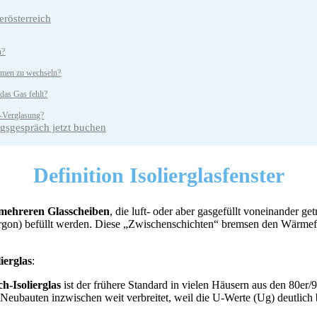
rösterreich
n?
ahmen zu wechseln?
 das Gas fehlt?
h-Verglasung?
ngsgespräch jetzt buchen
Definition
Isolierglasfenster
mehreren Glasscheiben
, die luft- oder aber gasgefüllt voneinander g
rgon) befüllt werden. Diese „Zwischenschichten“ bremsen den Wärmeflu
ierglas
:
ch-Isolierglas
ist der frühere Standard in vielen Häusern aus den 80er/9
Neubauten inzwischen weit verbreitet, weil die U-Werte (Ug) deutlich 