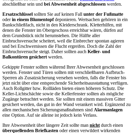
abschließbar sein und
bei Abwesenheit abgeschlossen
werden.
Ersatzschlüssel
sollten Sie auf keinen Fall
unter der Fußmatte
oder
in einem Blumentopf
deponieren. Wertsachen gehören in ein
Bankschließfach, nicht in den Kleiderschrank. Kletterhilfen, mit
denen die Fenster im Obergeschoss erreichbar wären, dürfen auf
dem Grundstück nicht herumstehen. Die Hälfte aller
Einbruchsversuche scheitert, weil die Einbrecher spontan agieren
und bei Erschwernissen die Flucht ergreifen. Doch die Zahl der
Einbruchsversuche steigt. Daher sollten auch
Keller- und
Balkontüren gesichert
werden.
Gekippte Fenster sollten während Ihrer Abwesenheit geschlossen
werden. Fenster und Türen sollten mit verschließbaren Aufbruch-
Sperren als Zusatzsicherung versehen werden, falls die Fenster bis
jetzt nicht über eine entsprechende Sicherheitsausstattung verfügen.
Auch Rollgitter bzw. Rollläden bieten einen höheren Schutz. Die
Keller-Lichtschächte sowie die Kellerfenster sollten als mögliche
Zugänge betrachtet werden. Sie sollten mit einem massiven Gitter
gesichert werden, das gut in der Wand verankert wird. Ergänzend zu
allen mechanischen Sicherungsmaßnahmen sind
Alarmanlagen
eine Option. Auf sie alleine ist jedoch kein Verlass.
Ihre Abwesenheit über längere Zeit sollte man
nicht
durch einen
überquellenden Briefkasten
oder einen verwildert wirkenden