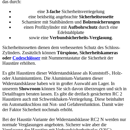
das durch:
eine
3-fache
Sicherheitsverriegelung
eine beidseitig angebrachte
Sicherheitsrosette
Scharniere mit Stahlbändern und
Bolzensicherungen
einen Profilzylinder mit
Aufbohrschutz
durch eine
Edelstahlplatte
sowie eine
Verbundsicherheits-Verglasung
.
Sicherheitsrosetten dienen dem verbesserten Schutz des Schloss-
Zylinders. Zusätzlich können
Türspione, Sicherheitskameras
oder
Codeschlösser
mit Nummerntastatur die Sicherheit der
Haustüre erhöhen.
Es gibt Haustüren dieser Widerstandsklasse als Kunststoff-, Holz-
oder Aluminiumtüren. Die Aluminium-Varianten dieser
Widerstandsklasse haben wir in großer Auswahl am Lager. In
unserem
Showroom
können Sie sich davon überzeugen und sich in
Detailfragen beraten lassen. Es gibt die dreifach gesicherten RC 2
Haustüren auch mit Schwenkhaken-Verriegelung. Diese beinhaltet
ein Automatikschloss mit Not- und Gefahrenfunktion. Damit wäre
der Faktor Sicherheit nochmals erhöht.
Bei der Haustür-Variante der Widerstandsklasse RC2 N werden nur
normale Verglasungen angeboten. Sicherer wäre aber die
Verglasung der Haustüre mit Verbundsicherheitsglas (VSG).