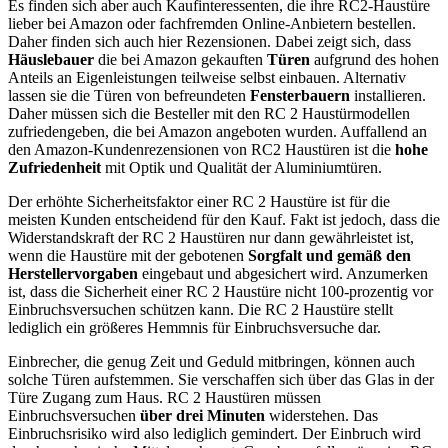
Es finden sich aber auch Kaufinteressenten, die ihre RC2-Haustüre
lieber bei Amazon oder fachfremden Online-Anbietern bestellen.
Daher finden sich auch hier Rezensionen. Dabei zeigt sich, dass
Häuslebauer
die bei Amazon gekauften
Türen
aufgrund des hohen
Anteils an Eigenleistungen teilweise selbst einbauen. Alternativ
lassen sie die Türen von befreundeten
Fensterbauern
installieren.
Daher müssen sich die Besteller mit den RC 2 Haustürmodellen
zufriedengeben, die bei Amazon angeboten wurden. Auffallend an
den Amazon-Kundenrezensionen von RC2 Haustüren ist die
hohe
Zufriedenheit
mit Optik und Qualität der Aluminiumtüren.
Der erhöhte Sicherheitsfaktor einer RC 2 Haustüre ist für die
meisten Kunden entscheidend für den Kauf. Fakt ist jedoch, dass die
Widerstandskraft der RC 2 Haustüren nur dann gewährleistet ist,
wenn die Haustüre mit der gebotenen
Sorgfalt und gemäß den
Herstellervorgaben
eingebaut und abgesichert wird. Anzumerken
ist, dass die Sicherheit einer RC 2 Haustüre nicht 100-prozentig vor
Einbruchsversuchen schützen kann. Die RC 2 Haustüre stellt
lediglich ein größeres Hemmnis für Einbruchsversuche dar.
Einbrecher, die genug Zeit und Geduld mitbringen, können auch
solche Türen aufstemmen. Sie verschaffen sich über das Glas in der
Türe Zugang zum Haus. RC 2 Haustüren müssen
Einbruchsversuchen
über drei Minuten
widerstehen. Das
Einbruchsrisiko wird also lediglich gemindert. Der Einbruch wird