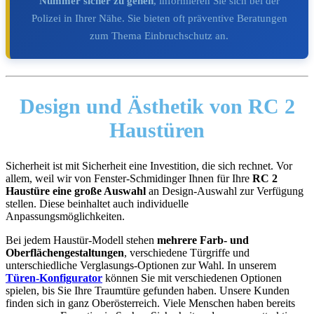
Nummer sicher zu gehen
, informieren Sie sich bei der
Polizei in Ihrer Nähe. Sie bieten oft präventive Beratungen
zum Thema Einbruchschutz an.
Design und Ästhetik
von RC 2
Haustüren
Sicherheit ist mit Sicherheit eine Investition, die sich rechnet. Vor
allem, weil wir von Fenster-Schmidinger Ihnen für Ihre
RC 2
Haustüre eine große Auswahl
an Design-Auswahl zur Verfügung
stellen. Diese beinhaltet auch individuelle
Anpassungsmöglichkeiten.
Bei jedem Haustür-Modell stehen
mehrere Farb- und
Oberflächengestaltungen
, verschiedene Türgriffe und
unterschiedliche Verglasungs-Optionen zur Wahl. In unserem
Türen-Konfigurator
können Sie mit verschiedenen Optionen
spielen, bis Sie Ihre Traumtüre gefunden haben. Unsere Kunden
finden sich in ganz Oberösterreich. Viele Menschen haben bereits