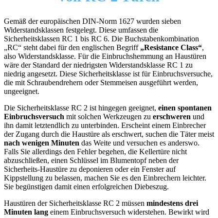
Gemäß der europäischen DIN-Norm 1627 wurden sieben
Widerstandsklassen festgelegt. Diese umfassen die
Sicherheitsklassen RC 1 bis RC 6. Die Buchstabenkombination
„RC“ steht dabei für den englischen Begriff
„Resistance Class“
,
also Widerstandsklasse. Für die Einbruchshemmung an Haustüren
wäre der Standard der niedrigsten Widerstandsklasse RC 1 zu
niedrig angesetzt. Diese Sicherheitsklasse ist für Einbruchsversuche,
die mit Schraubendrehern oder Stemmeisen ausgeführt werden,
ungeeignet.
Die Sicherheitsklasse RC 2 ist hingegen geeignet,
einen spontanen
Einbruchsversuch
mit solchen Werkzeugen zu
erschweren
und
ihn damit letztendlich zu unterbinden. Erscheint einem Einbrecher
der Zugang durch die Haustüre als erschwert, suchen die Täter meist
nach wenigen Minuten
das Weite und versuchen es anderswo.
Falls Sie allerdings den Fehler begehen, die Kellertüre nicht
abzuschließen, einen Schlüssel im Blumentopf neben der
Sicherheits-Haustüre zu deponieren oder ein Fenster auf
Kippstellung zu belassen, machen Sie es den Einbrechern leichter.
Sie begünstigen damit einen erfolgreichen Diebeszug.
Haustüren der Sicherheitsklasse RC 2 müssen
mindestens drei
Minuten lang
einem Einbruchsversuch widerstehen. Bewirkt wird