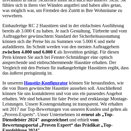
fühlen sich in ihren vier Wänden angstfrei und haben alles getan,
was möglich war, um Fremden den Zutritt in Ihre Wohnräume zu
verwehren.
Einbaufertige RC 2 Haustüren sind in der einfachsten Ausführung
bereits ab 3.000 € zu haben. Je nach Gestaltung, Türbreite und vom
Auftraggeber gewünschtem Standard der Sicherheitsausstattung
können sich die Preise bis zu Summen von 5.000 € und mehr
aufaddieren. Im Schnitt werden von den meisten Auftraggebern
zwischen 4.000 und 6.000 €
als Investition getätigt. Für diesen
Preis können Sie auch bei Fenster-Schmidinger eine optisch
ansprechende und einbruchhemmende Haustüre erhalten. Der
Vergleich mit den Preisen für maßangefertigte Haustüren ergibt, dass
das äußerst preisgünstig ist.
In unserem
Haustür-Konfigurator
können Sie herausfinden, wie
die von Ihnen gewünschte Haustüre aussehen soll. Anschließend
können Sie uns kontaktieren und von uns ein passendes Angebot
erhalten. Wir sind bekannt für faire Preise und erstklassige Montage-
Leistungen. Unsere Kostengestaltung ist transparent. Wir erhalten
seit 2017 nur Top-Bewertungen von unseren Kunden und gelten als
„Proven-Experts“. Unser Unternehmen ist
erneut als „Top-
Dienstleister 2024″ ausgezeichnet
und erhielt
vom
Bewertungsportal „Proven Expert“ das Prädikat „Top-
Empfehlung 2024″
.