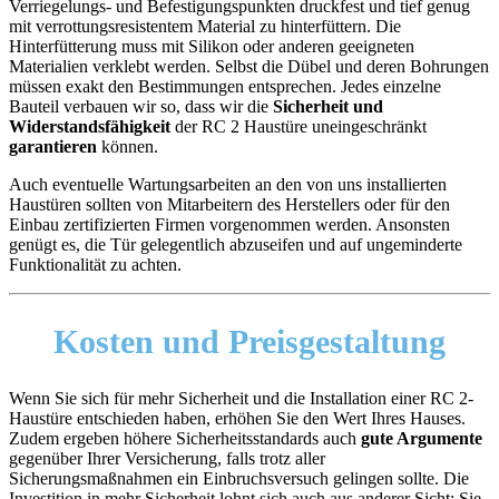
Verriegelungs- und Befestigungspunkten druckfest und tief genug
mit verrottungsresistentem Material zu hinterfüttern. Die
Hinterfütterung muss mit Silikon oder anderen geeigneten
Materialien verklebt werden. Selbst die Dübel und deren Bohrungen
müssen exakt den Bestimmungen entsprechen. Jedes einzelne
Bauteil verbauen wir so, dass wir die
Sicherheit und
Widerstandsfähigkeit
der RC 2 Haustüre uneingeschränkt
garantieren
können.
Auch eventuelle Wartungsarbeiten an den von uns installierten
Haustüren sollten von Mitarbeitern des Herstellers oder für den
Einbau zertifizierten Firmen vorgenommen werden. Ansonsten
genügt es, die Tür gelegentlich abzuseifen und auf ungeminderte
Funktionalität zu achten.
Kosten
und Preisgestaltung
Wenn Sie sich für mehr Sicherheit und die Installation einer RC 2-
Haustüre entschieden haben, erhöhen Sie den Wert Ihres Hauses.
Zudem ergeben höhere Sicherheitsstandards auch
gute Argumente
gegenüber Ihrer Versicherung, falls trotz aller
Sicherungsmaßnahmen ein Einbruchsversuch gelingen sollte. Die
Investition in mehr Sicherheit lohnt sich auch aus anderer Sicht: Sie