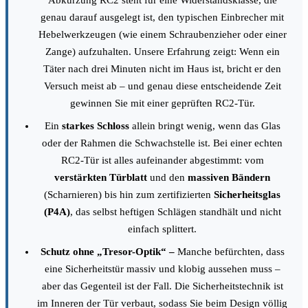
Abkürzung RC2 steht für eine Widerstandsklasse, die
genau darauf ausgelegt ist, den typischen Einbrecher mit
Hebelwerkzeugen (wie einem Schraubenzieher oder einer
Zange) aufzuhalten. Unsere Erfahrung zeigt: Wenn ein
Täter nach drei Minuten nicht im Haus ist, bricht er den
Versuch meist ab – und genau diese entscheidende Zeit
gewinnen Sie mit einer geprüften RC2-Tür.
Ein
starkes Schloss
allein bringt wenig, wenn das Glas
oder der Rahmen die Schwachstelle ist. Bei einer echten
RC2-Tür ist alles aufeinander abgestimmt: vom
verstärkten Türblatt
und den
massiven Bändern
(Scharnieren) bis hin zum zertifizierten
Sicherheitsglas
(P4A)
, das selbst heftigen Schlägen standhält und nicht
einfach splittert.
Schutz ohne „Tresor-Optik“ –
Manche befürchten, dass
eine Sicherheitstür massiv und klobig aussehen muss –
aber das Gegenteil ist der Fall. Die Sicherheitstechnik ist
im Inneren der Tür verbaut, sodass Sie beim Design völlig