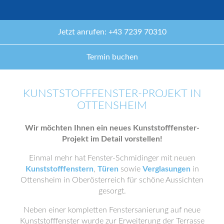
Jetzt anrufen: +43 7239 70310
Termin buchen
KUNSTSTOFFFENSTER-PROJEKT IN
OTTENSHEIM
Wir möchten Ihnen ein neues Kunststofffenster-
Projekt im Detail vorstellen!
Einmal mehr hat Fenster-Schmidinger mit neuen
Kunststofffenstern
,
Türen
sowie
Verglasungen
in
Ottensheim in Oberösterreich für schöne Aussichten
gesorgt.
Neben einer kompletten Fenstersanierung auf neue
Kunststofffenster wurde zur Erweiterung der Terrasse