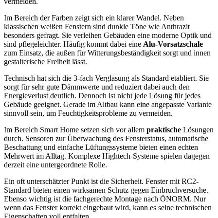
vermeiden.
Im Bereich der Farben zeigt sich ein klarer Wandel. Neben
klassischen weißen Fenstern sind dunkle Töne wie Anthrazit
besonders gefragt. Sie verleihen Gebäuden eine moderne Optik und
sind pflegeleichter. Häufig kommt dabei eine
Alu-Vorsatzschale
zum Einsatz, die außen für Witterungsbeständigkeit sorgt und innen
gestalterische Freiheit lässt.
Technisch hat sich die 3-fach Verglasung als Standard etabliert. Sie
sorgt für sehr gute Dämmwerte und reduziert dabei auch den
Energieverlust deutlich. Dennoch ist nicht jede Lösung für jedes
Gebäude geeignet. Gerade im Altbau kann eine angepasste Variante
sinnvoll sein, um Feuchtigkeitsprobleme zu vermeiden.
Im Bereich Smart Home setzen sich vor allem
praktische
Lösungen
durch. Sensoren zur Überwachung des Fensterstatus, automatische
Beschattung und einfache Lüftungssysteme bieten einen echten
Mehrwert im Alltag. Komplexe Hightech-Systeme spielen dagegen
derzeit eine untergeordnete Rolle.
Ein oft unterschätzter Punkt ist die Sicherheit. Fenster mit RC2-
Standard bieten einen wirksamen Schutz gegen Einbruchversuche.
Ebenso wichtig ist die fachgerechte Montage nach ÖNORM. Nur
wenn das Fenster korrekt eingebaut wird, kann es seine technischen
Eigenschaften voll entfalten.