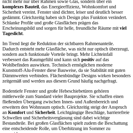
nicht mehr nur über Rahmen sowie Glas, sondern über ein
komplexes Bauteil
, das Energieeffizienz, Wohnkomfort und
Sicherheit vereint. Fenster sind dichter, leiser und deutlich besser
gedämmt. Gleichzeitig haben sich Design plus Funktion verändert.
Schlanke Profile und große Glasflächen prägen das
Erscheinungsbild und sorgen für helle, freundliche Räume mit
viel
Tageslicht
.
Im Trend liegt die Reduktion der sichtbaren Rahmenanteile.
Dadurch entsteht mehr Glasfläche, was nicht nur optisch überzeugt,
sondern auch funktionale Vorteile bringt. Mehr Lichteinfall
verbessert das Raumgefühl und kann sich
positiv
auf das
Wohlbefinden auswirken. Technisch ermöglichen moderne
Kunststoff-Alu-Fenster diese Bauweise, da sie Stabilität mit guten
Dämmwerten verbinden. Flächenbündige Designs wirken besonders
zeitgemäß und werden aus diesem Grund häufig nachgefragt.
Bodentiefe Fenster und große Hebeschiebetüren gehören
mittlerweile zum Standard vieler Bauprojekte. Sie schaffen einen
fließenden Übergang zwischen Innen- und Außenbereich und
erweitern den Wohnraum optisch. Gleichzeitig steigt der Anspruch
an
Komfort
und
Sicherheit
. Leichtgängige Beschläge, barrierefreie
Schwellen und Sicherheitsverglasung sind dabei wichtige
Bestandteile. Bei großen Glasflächen spielt zudem die Beschattung
eine entscheidende Rolle, um Überhitzung im Sommer zu