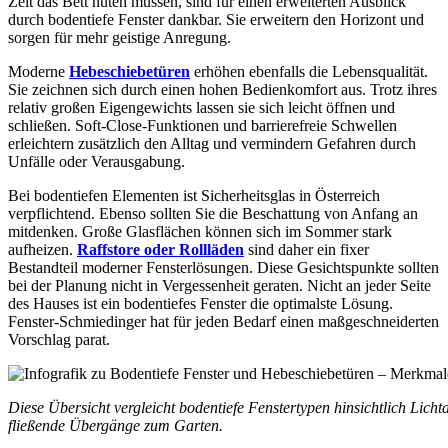
Zeit das Bett hüten müssen, sind für einen erweiterten Ausblick
durch bodentiefe Fenster dankbar. Sie erweitern den Horizont und
sorgen für mehr geistige Anregung.
Moderne
Hebeschiebetüren
erhöhen ebenfalls die Lebensqualität.
Sie zeichnen sich durch einen hohen Bedienkomfort aus. Trotz ihres
relativ großen Eigengewichts lassen sie sich leicht öffnen und
schließen. Soft-Close-Funktionen und barrierefreie Schwellen
erleichtern zusätzlich den Alltag und vermindern Gefahren durch
Unfälle oder Verausgabung.
Bei bodentiefen Elementen ist Sicherheitsglas in Österreich
verpflichtend. Ebenso sollten Sie die Beschattung von Anfang an
mitdenken. Große Glasflächen können sich im Sommer stark
aufheizen.
Raffstore oder Rollläden
sind daher ein fixer
Bestandteil moderner Fensterlösungen. Diese Gesichtspunkte sollten
bei der Planung nicht in Vergessenheit geraten. Nicht an jeder Seite
des Hauses ist ein bodentiefes Fenster die optimalste Lösung.
Fenster-Schmiedinger hat für jeden Bedarf einen maßgeschneiderten
Vorschlag parat.
Diese Übersicht vergleicht bodentiefe Fenstertypen hinsichtlich Lic
fließende Übergänge zum Garten.