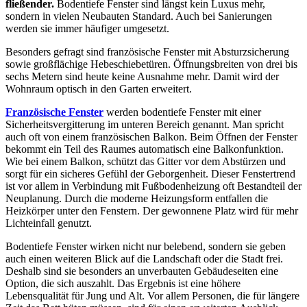
fließender.
Bodentiefe Fenster sind längst kein Luxus mehr,
sondern in vielen Neubauten Standard. Auch bei Sanierungen
werden sie immer häufiger umgesetzt.
Besonders gefragt sind französische Fenster mit Absturzsicherung
sowie großflächige Hebeschiebetüren. Öffnungsbreiten von drei bis
sechs Metern sind heute keine Ausnahme mehr. Damit wird der
Wohnraum optisch in den Garten erweitert.
Französische Fenster
werden bodentiefe Fenster mit einer
Sicherheitsvergitterung im unteren Bereich genannt. Man spricht
auch oft von einem französischen Balkon. Beim Öffnen der Fenster
bekommt ein Teil des Raumes automatisch eine Balkonfunktion.
Wie bei einem Balkon, schützt das Gitter vor dem Abstürzen und
sorgt für ein sicheres Gefühl der Geborgenheit. Dieser Fenstertrend
ist vor allem in Verbindung mit Fußbodenheizung oft Bestandteil der
Neuplanung. Durch die moderne Heizungsform entfallen die
Heizkörper unter den Fenstern. Der gewonnene Platz wird für mehr
Lichteinfall genutzt.
Bodentiefe Fenster wirken nicht nur belebend, sondern sie geben
auch einen weiteren Blick auf die Landschaft oder die Stadt frei.
Deshalb sind sie besonders an unverbauten Gebäudeseiten eine
Option, die sich auszahlt. Das Ergebnis ist eine höhere
Lebensqualität für Jung und Alt. Vor allem Personen, die für längere