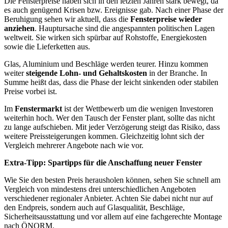
Die Fensterpreise haben sich in den letzten Jahren stark bewegt, da
es auch genügend Krisen bzw. Ereignisse gab. Nach einer Phase der
Beruhigung sehen wir aktuell, dass die
Fensterpreise wieder
anziehen
. Hauptursache sind die angespannten politischen Lagen
weltweit. Sie wirken sich spürbar auf Rohstoffe, Energiekosten
sowie die Lieferketten aus.
Glas, Aluminium und Beschläge werden teurer. Hinzu kommen
weiter
steigende Lohn- und Gehaltskosten
in der Branche. In
Summe heißt das, dass die Phase der leicht sinkenden oder stabilen
Preise vorbei ist.
Im
Fenstermarkt
ist der Wettbewerb um die wenigen Investoren
weiterhin hoch. Wer den Tausch der Fenster plant, sollte das nicht
zu lange aufschieben. Mit jeder Verzögerung steigt das Risiko, dass
weitere Preissteigerungen kommen. Gleichzeitig lohnt sich der
Vergleich mehrerer Angebote nach wie vor.
Extra-Tipp:
Spartipps für die Anschaffung neuer Fenster
Wie Sie den besten Preis herausholen können, sehen Sie schnell am
Vergleich von mindestens drei unterschiedlichen Angeboten
verschiedener regionaler Anbieter. Achten Sie dabei nicht nur auf
den Endpreis, sondern auch auf Glasqualität, Beschläge,
Sicherheitsausstattung und vor allem auf eine fachgerechte Montage
nach ÖNORM.