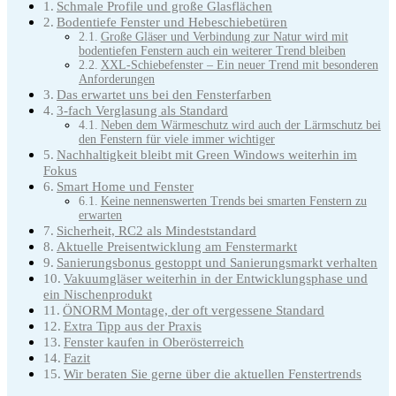
Schmale Profile und große Glasflächen
Bodentiefe Fenster und Hebeschiebetüren
Große Gläser und Verbindung zur Natur wird mit
bodentiefen Fenstern auch ein weiterer Trend bleiben
XXL-Schiebefenster – Ein neuer Trend mit besonderen
Anforderungen
Das erwartet uns bei den Fensterfarben
3-fach Verglasung als Standard
Neben dem Wärmeschutz wird auch der Lärmschutz bei
den Fenstern für viele immer wichtiger
Nachhaltigkeit bleibt mit Green Windows weiterhin im
Fokus
Smart Home und Fenster
Keine nennenswerten Trends bei smarten Fenstern zu
erwarten
Sicherheit, RC2 als Mindeststandard
Aktuelle Preisentwicklung am Fenstermarkt
Sanierungsbonus gestoppt und Sanierungsmarkt verhalten
Vakuumgläser weiterhin in der Entwicklungsphase und
ein Nischenprodukt
ÖNORM Montage, der oft vergessene Standard
Extra Tipp aus der Praxis
Fenster kaufen in Oberösterreich
Fazit
Wir beraten Sie gerne über die aktuellen Fenstertrends