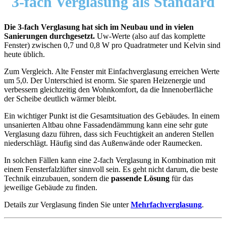
3-fach Verglasung als Standard
Die 3-fach Verglasung hat sich im Neubau und in vielen
Sanierungen durchgesetzt.
Uw-Werte (also auf das komplette
Fenster) zwischen 0,7 und 0,8 W pro Quadratmeter und Kelvin sind
heute üblich.
Zum Vergleich. Alte Fenster mit Einfachverglasung erreichen Werte
um 5,0. Der Unterschied ist enorm. Sie sparen Heizenergie und
verbessern gleichzeitig den Wohnkomfort, da die Innenoberfläche
der Scheibe deutlich wärmer bleibt.
Ein wichtiger Punkt ist die Gesamtsituation des Gebäudes. In einem
unsanierten Altbau ohne Fassadendämmung kann eine sehr gute
Verglasung dazu führen, dass sich Feuchtigkeit an anderen Stellen
niederschlägt. Häufig sind das Außenwände oder Raumecken.
In solchen Fällen kann eine 2-fach Verglasung in Kombination mit
einem Fensterfalzlüfter sinnvoll sein. Es geht nicht darum, die beste
Technik einzubauen, sondern die
passende Lösung
für das
jeweilige Gebäude zu finden.
Details zur Verglasung finden Sie unter
Mehrfachverglasung
.